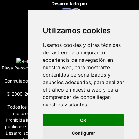
Desarrollado por
Utilizamos cookies
Usamos cookies y otras técnicas
Edición digital con tecnología
de rastreo para mejorar tu
experiencia de navegación en
nuestra web, para mostrarte
Playa Revolcadero 222 Col. Reforma Iztaccihuatl Norte C.P. 08810
CIUDAD DE MEXICO
contenidos personalizados y
Conmutador CIUDAD DE MEXICO (+52) 555 740 4476, 555 740
anuncios adecuados, para analizar
4497
el tráfico en nuestra web y para
© 2000-2026 BURO DE MERCADOTECNIA DEL CENTRO, S.A.
comprender de donde llegan
Todos los derechos reservados
nuestros visitantes.
Todos los nombres, marcas, logotipos, productos e imagenes
mencionados son propiedad de sus respectivos dueños
Prohibida la reproducción total o parcial de los contenidos aqui
OK
publicados incluyendo cualquier medio electrónico o magnético
Desarrollado por REFRINOTICIAS INTERACTIVE una división de
Configurar