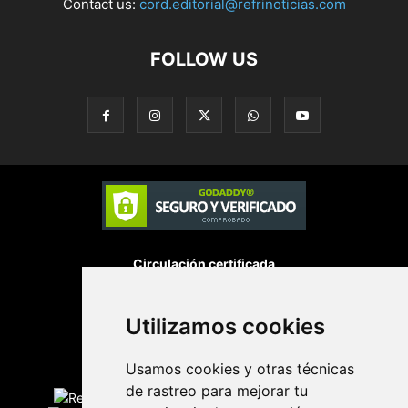
Contact us:
cord.editorial@refrinoticias.com
FOLLOW US
Circulación certificada
Desarrollado por
Utilizamos cookies
Usamos cookies y otras técnicas
Edición digital con tecnología
de rastreo para mejorar tu