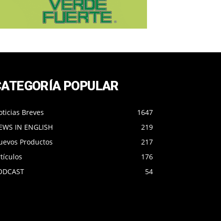
CATEGORÍA POPULAR
ticias Breves
1647
EWS IN ENGLISH
219
uevos Productos
217
tículos
176
ODCAST
54