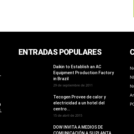
ENTRADAS POPULARES
Daikin to Establish an AC
No
Equipment Production Factory
L
N
in Brazil
29 de septiembre de 2011
N
Ar
Tecogen Provee de calor y
electricidad a un hotel del
P
O
centro...
L
15 de abril de 2015
DOW INVITA A MEDIOS DE
COMUNICACIÓN A SU PLANTA