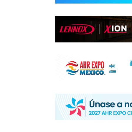
INFORMACIÓ
HVAC/R
DE
LATINOAMÉR