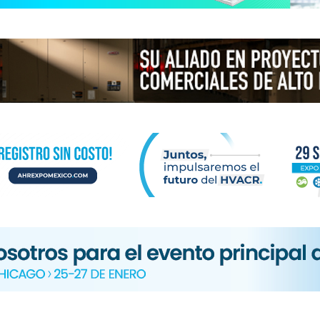
N
ICA