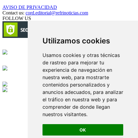
AVISO DE PRIVACIDAD
Contact us:
cord.editorial@refrinoticias.com
FOLLOW US
Utilizamos cookies
Circulación certificada
Usamos cookies y otras técnicas
de rastreo para mejorar tu
Desarrollado por
experiencia de navegación en
nuestra web, para mostrarte
Edición digital con tecnología
contenidos personalizados y
anuncios adecuados, para analizar
Playa Revolcadero 222 Col. Reforma Iztaccihuatl Norte C.P. 08810
el tráfico en nuestra web y para
CIUDAD DE MEXICO
Conmutador CIUDAD DE MEXICO (+52) 555 740 4476, 555 740
comprender de donde llegan
4497
nuestros visitantes.
© 2000-2026 BURO DE MERCADOTECNIA DEL CENTRO,
S.A. Todos los derechos reservados
Todos los nombres, marcas, logotipos, productos e imagenes
OK
mencionados son propiedad de sus respectivos dueños