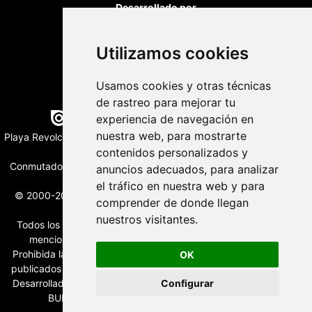
Desarrollado por
Utilizamos cookies
Usamos cookies y otras técnicas
de rastreo para mejorar tu
Edición digital con tecnología
experiencia de navegación en
nuestra web, para mostrarte
Playa Revolcadero 222 Col. Reforma Iztaccihuatl Norte C.P. 08810
CIUDAD DE MEXICO
contenidos personalizados y
Conmutador CIUDAD DE MEXICO (+52) 555 740 4476, 555 740
anuncios adecuados, para analizar
4497
el tráfico en nuestra web y para
© 2000-2026 BURO DE MERCADOTECNIA DEL CENTRO, S.A.
comprender de donde llegan
Todos los derechos reservados
nuestros visitantes.
Todos los nombres, marcas, logotipos, productos e imagenes
mencionados son propiedad de sus respectivos dueños
Prohibida la reproducción total o parcial de los contenidos aqui
OK
publicados incluyendo cualquier medio electrónico o magnético
Desarrollado por REFRINOTICIAS INTERACTIVE una división de
Configurar
BURO DE MERCADOTECNIA DEL CENTRO, S.A.