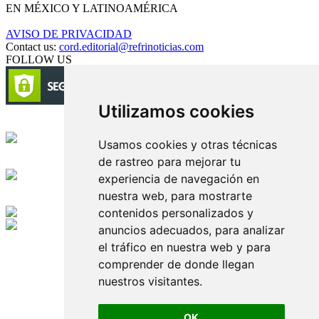
EN MÉXICO Y LATINOAMÉRICA
AVISO DE PRIVACIDAD
Contact us:
cord.editorial@refrinoticias.com
FOLLOW US
Utilizamos cookies
Circulación certificada
Usamos cookies y otras técnicas
de rastreo para mejorar tu
Desarrollado por
experiencia de navegación en
nuestra web, para mostrarte
Edición digital con tecnología
contenidos personalizados y
anuncios adecuados, para analizar
Playa Revolcadero 222 Col. Reforma Iztaccihuatl Norte C.P. 08810
el tráfico en nuestra web y para
CIUDAD DE MEXICO
comprender de donde llegan
Conmutador CIUDAD DE MEXICO (+52) 555 740 4476, 555 740
4497
nuestros visitantes.
© 2000-2026 BURO DE MERCADOTECNIA DEL CENTRO,
S.A. Todos los derechos reservados
Todos los nombres, marcas, logotipos, productos e imagenes
OK