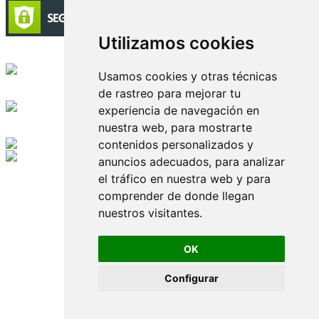
Utilizamos cookies
Circulación certificada
Usamos cookies y otras técnicas
de rastreo para mejorar tu
Desarrollado por
experiencia de navegación en
nuestra web, para mostrarte
Edición digital con tecnología
contenidos personalizados y
anuncios adecuados, para analizar
Playa Revolcadero 222 Col. Reforma Iztaccihuatl Norte C.P. 08810
el tráfico en nuestra web y para
CIUDAD DE MEXICO
Conmutador CIUDAD DE MEXICO (+52) 555 740 4476, 555 740
comprender de donde llegan
4497
nuestros visitantes.
© 2000-2026 BURO DE MERCADOTECNIA DEL CENTRO,
S.A. Todos los derechos reservados
Todos los nombres, marcas, logotipos, productos e imagenes
OK
mencionados son propiedad de sus respectivos dueños
Prohibida la reproducción total o parcial de los contenidos aqui
Configurar
publicados incluyendo cualquier medio electrónico o magnético
Desarrollado por REFRINOTICIAS INTERACTIVE una división
de BURO DE MERCADOTECNIA DEL CENTRO, S.A.