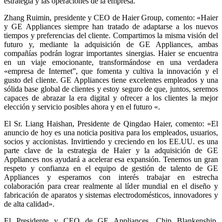
estrategia y las operaciones de la empresa.
Zhang Ruimin, presidente y CEO de Haier Group, comento: «Haier
y GE Appliances siempre han tratado de adaptarse a los nuevos
tiempos y preferencias del cliente. Compartimos la misma visión del
futuro y, mediante la adquisición de GE Appliances, ambas
compañías podrán lograr importantes sinergias. Haier se encuentra
en un viaje emocionante, transformándose en una verdadera
«empresa de Internet”, que fomenta y cultiva la innovación y el
gusto del cliente. GE Appliances tiene excelentes empleados y una
sólida base global de clientes y estoy seguro de que, juntos, seremos
capaces de abrazar la era digital y ofrecer a los clientes la mejor
elección y servicio posibles ahora y en el futuro «.
El Sr. Liang Haishan, Presidente de Qingdao Haier, comento: «El
anuncio de hoy es una noticia positiva para los empleados, usuarios,
socios y accionistas. Invirtiendo y creciendo en los EE.UU. es una
parte clave de la estrategia de Haier y la adquisición de GE
Appliances nos ayudará a acelerar esa expansión. Tenemos un gran
respeto y confianza en el equipo de gestión de talento de GE
Appliances y esperamos con interés trabajar en estrecha
colaboración para crear realmente al líder mundial en el diseño y
fabricación de aparatos y sistemas electrodomésticos, innovadores y
de alta calidad».
El Presidente y CEO de GE Appliances, Chip Blankenship,