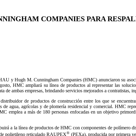
UNNINGHAM COMPANIES PARA RESPAL
 REHAU y Hugh M. Cunningham Companies (HMC) anunciaron su asociac
agosto, HMC ampliará su línea de productos al representar las solu
data de ambas empresas, brindando servicios mejorados a contratistas, in
tribuidor de productos de construcción entre los que se encuentran p
 de agua, agrícolas y de plomería residencial y comercial. HMC repres
 emplea a más de 180 personas enfocadas en un objetivo primordial:
buirá a la línea de productos de HMC con componentes de polímero dis
®
 de polietileno reticulado RAUPEX
(PEXa), producida por primera vez