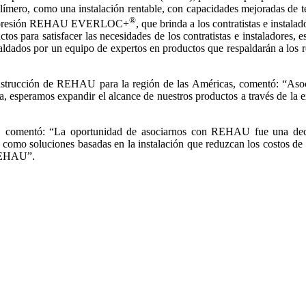
olímero, como una instalación rentable, con capacidades mejoradas de te
®
e compresión REHAU EVERLOC+
, que brinda a los contratistas e instal
ara satisfacer las necesidades de los contratistas e instaladores, es 
dados por un equipo de expertos en productos que respaldarán a los r
construcción de REHAU para la región de las Américas, comentó: “
speramos expandir el alcance de nuestros productos a través de la expe
C, comentó: “La oportunidad de asociarnos con REHAU fue una dec
sí como soluciones basadas en la instalación que reduzcan los costos de
 REHAU”.