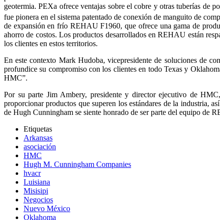
geotermia. PEXa ofrece ventajas sobre el cobre y otras tuberías de p
fue pionera en el sistema patentado de conexión de manguito d
de expansión en frío REHAU F1960, que ofrece una gama de productos p
ahorro de costos. Los productos desarrollados en REHAU están respal
los clientes en estos territorios.
En este contexto Mark Hudoba, vicepresidente de soluciones de 
profundice su compromiso con los clientes en todo Texas y Oklahoma, e
HMC”.
Por su parte Jim Ambery, presidente y director ejecutivo de HM
proporcionar productos que superen los estándares de la industria, a
de Hugh Cunningham se siente honrado de ser parte del equipo de
Etiquetas
Arkansas
asociación
HMC
Hugh M. Cunningham Companies
hvacr
Luisiana
Misisipi
Negocios
Nuevo México
Oklahoma