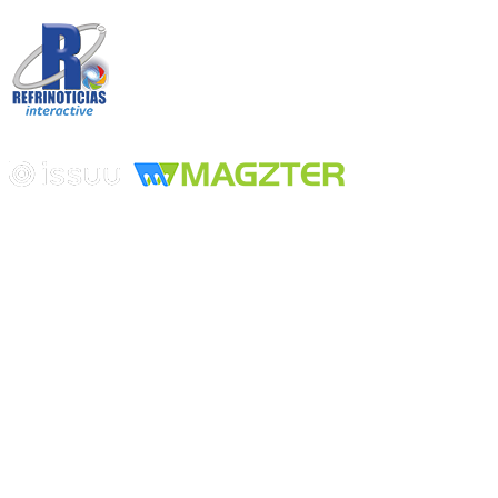
Desarrollado por
Edición digital con tecnología
Playa Revolcadero 222 Col. Reforma Iztaccihuatl Norte C.P. 08810
CIUDAD DE MEXICO
Conmutador CIUDAD DE MEXICO (+52) 555 740 4476, 555 740
4497
© 2000-2026 BURO DE MERCADOTECNIA DEL CENTRO,
S.A. Todos los derechos reservados
Todos los nombres, marcas, logotipos, productos e imagenes
mencionados son propiedad de sus respectivos dueños
Prohibida la reproducción total o parcial de los contenidos aqui
publicados incluyendo cualquier medio electrónico o magnético
Desarrollado por REFRINOTICIAS INTERACTIVE una división
de BURO DE MERCADOTECNIA DEL CENTRO, S.A.