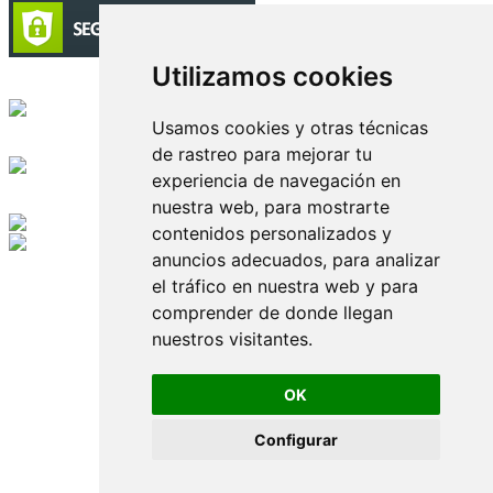
Utilizamos cookies
Circulación certificada
Usamos cookies y otras técnicas
Desarrollado por
de rastreo para mejorar tu
experiencia de navegación en
Edición digital con tecnología
nuestra web, para mostrarte
contenidos personalizados y
anuncios adecuados, para analizar
Playa Revolcadero 222 Col. Reforma Iztaccihuatl Norte C.P. 08810
CIUDAD DE MEXICO
el tráfico en nuestra web y para
Conmutador CIUDAD DE MEXICO (+52) 555 740 4476, 555 740
comprender de donde llegan
4497
nuestros visitantes.
© 2000-2026 BURO DE MERCADOTECNIA DEL CENTRO,
S.A. Todos los derechos reservados
Todos los nombres, marcas, logotipos, productos e imagenes
OK
mencionados son propiedad de sus respectivos dueños
Prohibida la reproducción total o parcial de los contenidos aqui
Configurar
publicados incluyendo cualquier medio electrónico o magnético
Desarrollado por REFRINOTICIAS INTERACTIVE una división
de BURO DE MERCADOTECNIA DEL CENTRO, S.A.