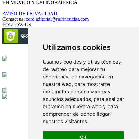
EN MÉXICO Y LATINOAMÉRICA
AVISO DE PRIVACIDAD
Contact us:
cord.editorial@refrinoticias.com
FOLLOW US
Utilizamos cookies
Circulación certificada
Usamos cookies y otras técnicas
de rastreo para mejorar tu
Desarrollado por
experiencia de navegación en
nuestra web, para mostrarte
Edición digital con tecnología
contenidos personalizados y
anuncios adecuados, para analizar
Playa Revolcadero 222 Col. Reforma Iztaccihuatl Norte C.P. 08810
el tráfico en nuestra web y para
CIUDAD DE MEXICO
Conmutador CIUDAD DE MEXICO (+52) 555 740 4476, 555 740
comprender de donde llegan
4497
nuestros visitantes.
© 2000-2026 BURO DE MERCADOTECNIA DEL CENTRO,
S.A. Todos los derechos reservados
Todos los nombres, marcas, logotipos, productos e imagenes
OK