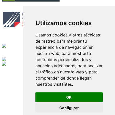
Circulación certificada
Utilizamos cookies
Usamos cookies y otras técnicas
de rastreo para mejorar tu
Desarrollado por
experiencia de navegación en
nuestra web, para mostrarte
Edición digital con tecnología
contenidos personalizados y
anuncios adecuados, para analizar
Playa Revolcadero 222 Col. Reforma Iztaccihuatl Norte C.P. 08810
el tráfico en nuestra web y para
CIUDAD DE MEXICO
Conmutador CIUDAD DE MEXICO (+52) 555 740 4476, 555 740
comprender de donde llegan
4497
nuestros visitantes.
© 2000-2026 BURO DE MERCADOTECNIA DEL CENTRO,
S.A. Todos los derechos reservados
Todos los nombres, marcas, logotipos, productos e imagenes
OK
mencionados son propiedad de sus respectivos dueños
Prohibida la reproducción total o parcial de los contenidos aqui
Configurar
publicados incluyendo cualquier medio electrónico o magnético
Desarrollado por REFRINOTICIAS INTERACTIVE una división