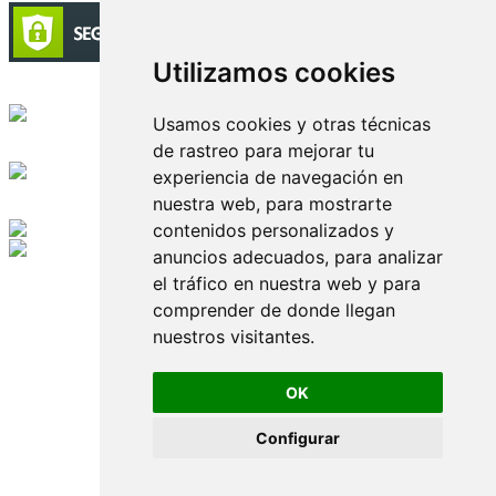
Utilizamos cookies
Circulación certificada
Usamos cookies y otras técnicas
de rastreo para mejorar tu
Desarrollado por
experiencia de navegación en
nuestra web, para mostrarte
Edición digital con tecnología
contenidos personalizados y
anuncios adecuados, para analizar
Playa Revolcadero 222 Col. Reforma Iztaccihuatl Norte C.P. 08810
el tráfico en nuestra web y para
CIUDAD DE MEXICO
Conmutador CIUDAD DE MEXICO (+52) 555 740 4476, 555 740
comprender de donde llegan
4497
nuestros visitantes.
© 2000-2026 BURO DE MERCADOTECNIA DEL CENTRO,
S.A. Todos los derechos reservados
Todos los nombres, marcas, logotipos, productos e imagenes
OK
mencionados son propiedad de sus respectivos dueños
Prohibida la reproducción total o parcial de los contenidos aqui
Configurar
publicados incluyendo cualquier medio electrónico o magnético
Desarrollado por REFRINOTICIAS INTERACTIVE una división
de BURO DE MERCADOTECNIA DEL CENTRO, S.A.