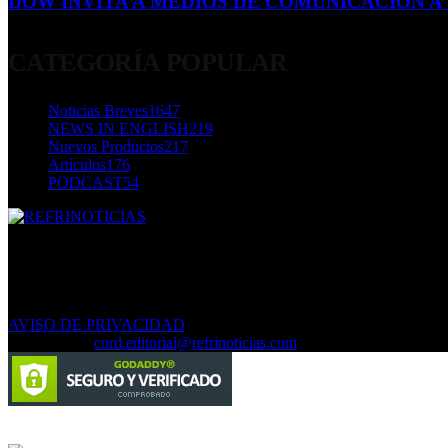
DOW INVITA A MEDIOS DE COMUNICACIÓN A S
23 de diciembre de 2015
CATEGORÍA POPULAR
Noticias Breves
1647
NEWS IN ENGLISH
219
Nuevos Productos
217
Artículos
176
PODCAST
54
SOBRE NOSOTROS
REFRINOTICIAS.com ::::: EL PORTAL LÍDER EN INFORM
ANÚNCIATE CON NOSOTROS SOMOS TU MEJOR INVERSIÓ
AVISO DE PRIVACIDAD
Contáctanos:
cord.editorial@refrinoticias.com
Circulación certificada