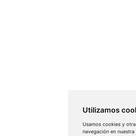
8810 CIUDAD DE MEXICO
4497
os los derechos reservados
ados son propiedad de sus respectivos dueños
icados incluyendo cualquier medio electrónico o magnético
ión de BURO DE MERCADOTECNIA DEL CENTRO, S.A.
Utilizamos coo
Usamos cookies y otras
navegación en nuestra