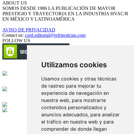
ABOUT US
SOMOS DESDE 1986 LA PUBLICACIÓN DE MAYOR
PRESTIGIO Y TRAYECTORIA EN LA INDUSTRIA HVAC/R
EN MÉXICO Y LATINOAMÉRICA
AVISO DE PRIVACIDAD
Contact us:
cord.editorial@refrinoticias.com
FOLLOW US
Utilizamos cookies
Circulación certificada
Usamos cookies y otras técnicas
Desarrollado por
de rastreo para mejorar tu
experiencia de navegación en
Edición digital con tecnología
nuestra web, para mostrarte
contenidos personalizados y
anuncios adecuados, para analizar
Playa Revolcadero 222 Col. Reforma Iztaccihuatl Norte C.P. 08810
CIUDAD DE MEXICO
el tráfico en nuestra web y para
Conmutador CIUDAD DE MEXICO (+52) 555 740 4476, 555 740
comprender de donde llegan
4497