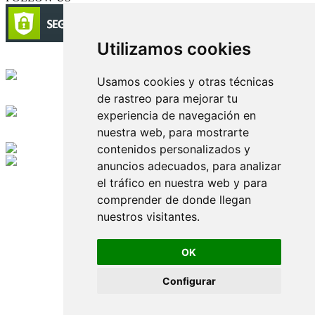
Utilizamos cookies
Circulación certificada
Usamos cookies y otras técnicas
de rastreo para mejorar tu
Desarrollado por
experiencia de navegación en
nuestra web, para mostrarte
Edición digital con tecnología
contenidos personalizados y
anuncios adecuados, para analizar
Playa Revolcadero 222 Col. Reforma Iztaccihuatl Norte C.P. 08810
el tráfico en nuestra web y para
CIUDAD DE MEXICO
Conmutador CIUDAD DE MEXICO (+52) 555 740 4476, 555 740
comprender de donde llegan
4497
nuestros visitantes.
© 2000-2026 BURO DE MERCADOTECNIA DEL CENTRO,
S.A. Todos los derechos reservados
Todos los nombres, marcas, logotipos, productos e imagenes
OK
mencionados son propiedad de sus respectivos dueños
Prohibida la reproducción total o parcial de los contenidos aqui
Configurar
publicados incluyendo cualquier medio electrónico o magnético
Desarrollado por REFRINOTICIAS INTERACTIVE una división
de BURO DE MERCADOTECNIA DEL CENTRO, S.A.