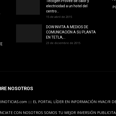
Tecogen Provee de calor y
electricidad a un hotel del
P
O
centro...
L
15 de abril de 2015
DOW INVITA A MEDIOS DE
COMUNICACIÓN A SU PLANTA
EN TETLA,...
23 de diciembre de 2015
TE
BRE NOSOTROS
INOTICIAS.com ::::: EL PORTAL LÍDER EN INFORMACIÓN HVAC/R 
NCIATE CON NOSOTROS SOMOS TU MEJOR INVERSIÓN PUBLICITAR