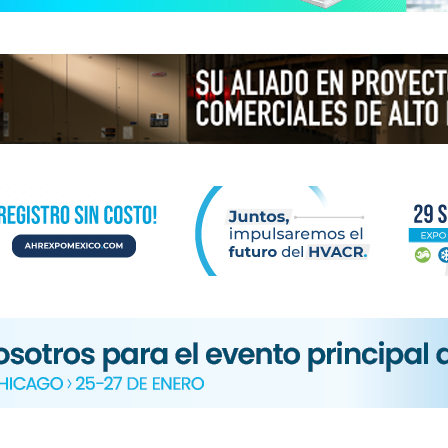
N
ICA