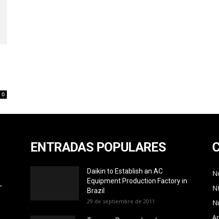
0
ENTRADAS POPULARES
Daikin to Establish an AC
No
Equipment Production Factory in
L
N
Brazil
29 de septiembre de 2011
N
Ar