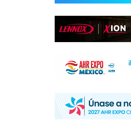
INFORMACIÓ
HVAC/R
DE
LATINOAMÉR