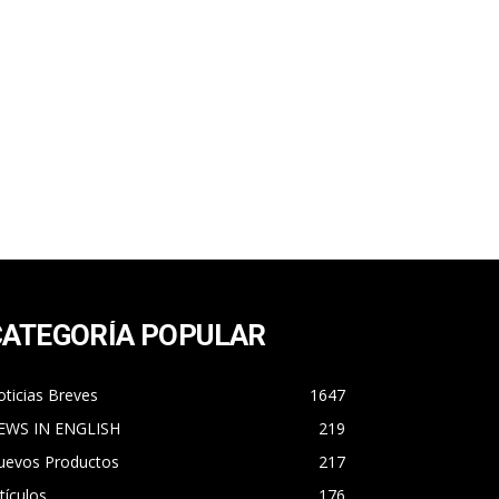
CATEGORÍA POPULAR
ticias Breves
1647
EWS IN ENGLISH
219
uevos Productos
217
tículos
176