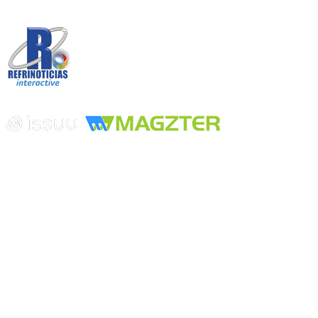
Desarrollado por
Edición digital con tecnología
Playa Revolcadero 222 Col. Reforma Iztaccihuatl Norte C.P. 08810
CIUDAD DE MEXICO
Conmutador CIUDAD DE MEXICO (+52) 555 740 4476, 555 740
4497
© 2000-2026 BURO DE MERCADOTECNIA DEL CENTRO,
S.A. Todos los derechos reservados
Todos los nombres, marcas, logotipos, productos e imagenes
mencionados son propiedad de sus respectivos dueños
Prohibida la reproducción total o parcial de los contenidos aqui
publicados incluyendo cualquier medio electrónico o magnético
Desarrollado por REFRINOTICIAS INTERACTIVE una división
de BURO DE MERCADOTECNIA DEL CENTRO, S.A.