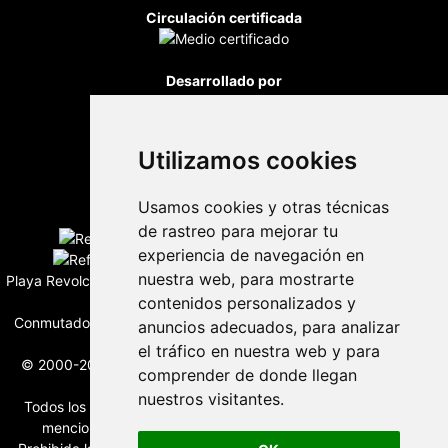
Circulación certificada
Desarrollado por
Utilizamos cookies
Usamos cookies y otras técnicas
Edición digital con tecnología
de rastreo para mejorar tu
experiencia de navegación en
nuestra web, para mostrarte
Playa Revolcadero 222 Col. Reforma Iztaccihuatl Norte C.P. 08810
CIUDAD DE MEXICO
contenidos personalizados y
Conmutador CIUDAD DE MEXICO (+52) 555 740 4476, 555 740
anuncios adecuados, para analizar
4497
el tráfico en nuestra web y para
© 2000-2026 BURO DE MERCADOTECNIA DEL CENTRO, S.A.
comprender de donde llegan
Todos los derechos reservados
nuestros visitantes.
Todos los nombres, marcas, logotipos, productos e imagenes
mencionados son propiedad de sus respectivos dueños