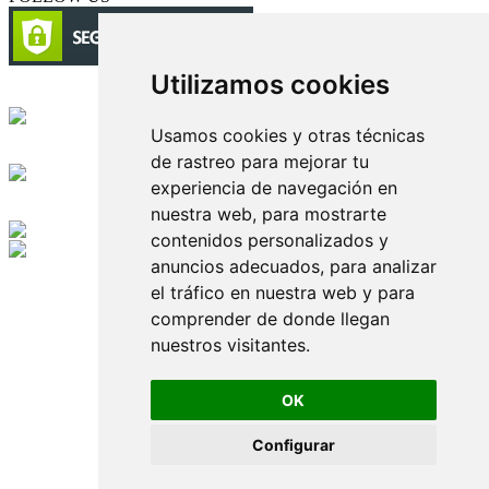
Utilizamos cookies
Circulación certificada
Usamos cookies y otras técnicas
Desarrollado por
de rastreo para mejorar tu
experiencia de navegación en
Edición digital con tecnología
nuestra web, para mostrarte
contenidos personalizados y
anuncios adecuados, para analizar
Playa Revolcadero 222 Col. Reforma Iztaccihuatl Norte C.P. 08810
CIUDAD DE MEXICO
el tráfico en nuestra web y para
Conmutador CIUDAD DE MEXICO (+52) 555 740 4476, 555 740
comprender de donde llegan
4497
nuestros visitantes.
© 2000-2026 BURO DE MERCADOTECNIA DEL CENTRO,
S.A. Todos los derechos reservados
Todos los nombres, marcas, logotipos, productos e imagenes
OK
mencionados son propiedad de sus respectivos dueños
Prohibida la reproducción total o parcial de los contenidos aqui
Configurar
publicados incluyendo cualquier medio electrónico o magnético
Desarrollado por REFRINOTICIAS INTERACTIVE una división
de BURO DE MERCADOTECNIA DEL CENTRO, S.A.