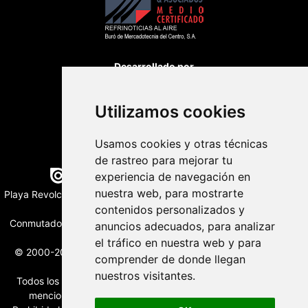
Desarrollado por
Utilizamos cookies
Usamos cookies y otras técnicas
de rastreo para mejorar tu
Edición digital con tecnología
experiencia de navegación en
nuestra web, para mostrarte
Playa Revolcadero 222 Col. Reforma Iztaccihuatl Norte C.P. 08810
CIUDAD DE MEXICO
contenidos personalizados y
Conmutador CIUDAD DE MEXICO (+52) 555 740 4476, 555 740
anuncios adecuados, para analizar
4497
el tráfico en nuestra web y para
© 2000-2026 BURO DE MERCADOTECNIA DEL CENTRO, S.A.
comprender de donde llegan
Todos los derechos reservados
nuestros visitantes.
Todos los nombres, marcas, logotipos, productos e imagenes
mencionados son propiedad de sus respectivos dueños