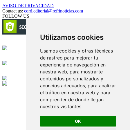
AVISO DE PRIVACIDAD
Contact us:
cord.editorial@refrinoticias.com
FOLLOW US
Utilizamos cookies
Circulación certificada
Usamos cookies y otras técnicas
de rastreo para mejorar tu
Desarrollado por
experiencia de navegación en
nuestra web, para mostrarte
Edición digital con tecnología
contenidos personalizados y
anuncios adecuados, para analizar
Playa Revolcadero 222 Col. Reforma Iztaccihuatl Norte C.P. 08810
el tráfico en nuestra web y para
CIUDAD DE MEXICO
Conmutador CIUDAD DE MEXICO (+52) 555 740 4476, 555 740
comprender de donde llegan
4497
nuestros visitantes.
© 2000-2026 BURO DE MERCADOTECNIA DEL CENTRO,
S.A. Todos los derechos reservados
Todos los nombres, marcas, logotipos, productos e imagenes
OK
mencionados son propiedad de sus respectivos dueños