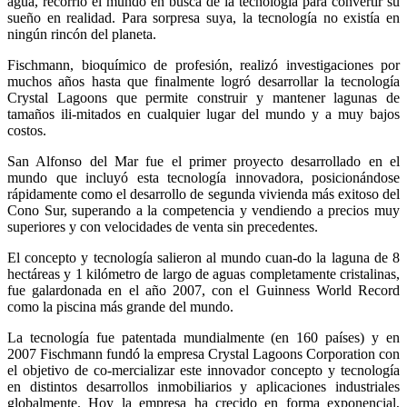
agua, recorrió el mundo en busca de la tecnología para convertir su
sueño en realidad. Para sorpresa suya, la tecnología no existía en
ningún rincón del planeta.
Fischmann, bioquímico de profesión, realizó investigaciones por
muchos años hasta que finalmente logró desarrollar la tecnología
Crystal Lagoons que permite construir y mantener lagunas de
tamaños ili-mitados en cualquier lugar del mundo y a muy bajos
costos.
San Alfonso del Mar fue el primer proyecto desarrollado en el
mundo que incluyó esta tecnología innovadora, posicionándose
rápidamente como el desarrollo de segunda vivienda más exitoso del
Cono Sur, superando a la competencia y vendiendo a precios muy
superiores y con velocidades de venta sin precedentes.
El concepto y tecnología salieron al mundo cuan-do la laguna de 8
hectáreas y 1 kilómetro de largo de aguas completamente cristalinas,
fue galardonada en el año 2007, con el Guinness World Record
como la piscina más grande del mundo.
La tecnología fue patentada mundialmente (en 160 países) y en
2007 Fischmann fundó la empresa Crystal Lagoons Corporation con
el objetivo de co-mercializar este innovador concepto y tecnología
en distintos desarrollos inmobiliarios y aplicaciones industriales
globalmente. Hoy la empresa ha crecido en forma exponencial,