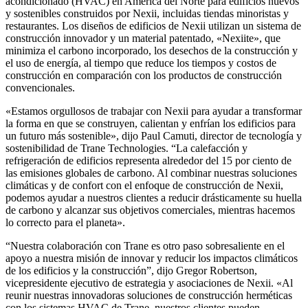
acondicionado (HVAC) en América del Norte para edificios nuevos
y sostenibles construidos por Nexii, incluidas tiendas minoristas y
restaurantes. Los diseños de edificios de Nexii utilizan un sistema de
construcción innovador y un material patentado, «Nexiite», que
minimiza el carbono incorporado, los desechos de la construcción y
el uso de energía, al tiempo que reduce los tiempos y costos de
construcción en comparación con los productos de construcción
convencionales.
«Estamos orgullosos de trabajar con Nexii para ayudar a transformar
la forma en que se construyen, calientan y enfrían los edificios para
un futuro más sostenible», dijo Paul Camuti, director de tecnología y
sostenibilidad de Trane Technologies. “La calefacción y
refrigeración de edificios representa alrededor del 15 por ciento de
las emisiones globales de carbono. Al combinar nuestras soluciones
climáticas y de confort con el enfoque de construcción de Nexii,
podemos ayudar a nuestros clientes a reducir drásticamente su huella
de carbono y alcanzar sus objetivos comerciales, mientras hacemos
lo correcto para el planeta».
“Nuestra colaboración con Trane es otro paso sobresaliente en el
apoyo a nuestra misión de innovar y reducir los impactos climáticos
de los edificios y la construcción”, dijo Gregor Robertson,
vicepresidente ejecutivo de estrategia y asociaciones de Nexii. «Al
reunir nuestras innovadoras soluciones de construcción herméticas
con los sistemas HVAC de Trane, nuestros clientes pueden