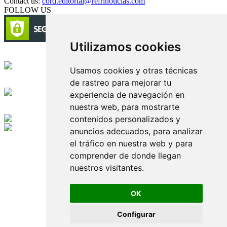
Contact us:
cord.editorial@refrinoticias.com
FOLLOW US
Utilizamos cookies
Circulación certificada
Usamos cookies y otras técnicas
de rastreo para mejorar tu
Desarrollado por
experiencia de navegación en
nuestra web, para mostrarte
Edición digital con tecnología
contenidos personalizados y
anuncios adecuados, para analizar
Playa Revolcadero 222 Col. Reforma Iztaccihuatl Norte C.P. 08810
el tráfico en nuestra web y para
CIUDAD DE MEXICO
Conmutador CIUDAD DE MEXICO (+52) 555 740 4476, 555 740
comprender de donde llegan
4497
nuestros visitantes.
© 2000-2026 BURO DE MERCADOTECNIA DEL CENTRO,
S.A. Todos los derechos reservados
Todos los nombres, marcas, logotipos, productos e imagenes
OK
mencionados son propiedad de sus respectivos dueños
Prohibida la reproducción total o parcial de los contenidos aqui
Configurar
publicados incluyendo cualquier medio electrónico o magnético