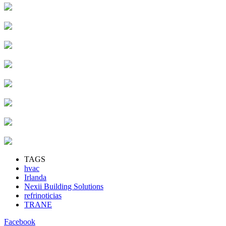
TAGS
hvac
Irlanda
Nexii Building Solutions
refrinoticias
TRANE
Facebook