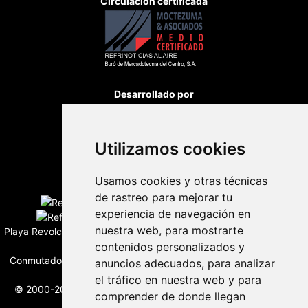
Circulación certificada
Desarrollado por
Utilizamos cookies
Usamos cookies y otras técnicas
Edición digital con tecnología
de rastreo para mejorar tu
experiencia de navegación en
nuestra web, para mostrarte
Playa Revolcadero 222 Col. Reforma Iztaccihuatl Norte C.P. 08810
contenidos personalizados y
CIUDAD DE MEXICO
Conmutador CIUDAD DE MEXICO (+52) 555 740 4476, 555 740
anuncios adecuados, para analizar
4497
el tráfico en nuestra web y para
© 2000-2026 BURO DE MERCADOTECNIA DEL CENTRO, S.A.
comprender de donde llegan
Todos los derechos reservados