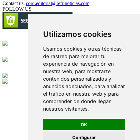
Contact us:
cord.editorial@refrinoticias.com
FOLLOW US
Utilizamos cookies
Circulación certificada
Usamos cookies y otras técnicas
Desarrollado por
de rastreo para mejorar tu
experiencia de navegación en
Edición digital con tecnología
nuestra web, para mostrarte
contenidos personalizados y
anuncios adecuados, para analizar
Playa Revolcadero 222 Col. Reforma Iztaccihuatl Norte C.P. 08810
CIUDAD DE MEXICO
el tráfico en nuestra web y para
Conmutador CIUDAD DE MEXICO (+52) 555 740 4476, 555 740
comprender de donde llegan
4497
nuestros visitantes.
© 2000-2026 BURO DE MERCADOTECNIA DEL CENTRO,
S.A. Todos los derechos reservados
Todos los nombres, marcas, logotipos, productos e imagenes
OK
mencionados son propiedad de sus respectivos dueños
Prohibida la reproducción total o parcial de los contenidos aqui
Configurar
publicados incluyendo cualquier medio electrónico o magnético