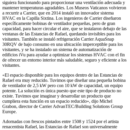
siguiera funcionando para proporcionar una ventilación adecuada y
mantener temperaturas agradables. Los Museos Vaticanos volvieron
a recurrir a Carrier, que en 2014 instaló un innovador sistema
HVAC en la Capilla Sixtina. Los ingenieros de Carrier diseñaron
específicamente bobinas de ventilador pequeñas, pero de gran
capacidad, para hacer circular el aire, que se instalaron debajo de las
ventanas de las Estancias de Rafael, quedando invisibles para los
visitantes. También se instaló refrigeración Carrier AquaSnap
30RQV de bajo consumo en una ubicación imperceptible para los
visitantes, y se ha instalado un sistema de automatización de
edificios iVu para ayudar a optimizar los sistemas HVAC con el fin
de ofrecer un entorno interior más saludable, seguro y eficiente a los
visitantes.
«El espacio disponible para los equipos dentro de las Estancias de
Rafael era muy reducido. Tuvimos que diseñar una pequeña bobina
de ventilador de 2,5 kW pero con 10 kW de capacidad, un equipo
potente. La solución es única puesto que este tipo de producto no
existe. Tuvimos que imaginar y desarrollar un producto que
cumpliera esta función en un espacio reducido», dijo Michel
Grabon, director de Carrier AdvanTEC/Building Solutions Group
Europe.
Adornadas con frescos pintados entre 1508 y 1524 por el artista
renacentista Rafael, las Estancias de Rafael son universalmente