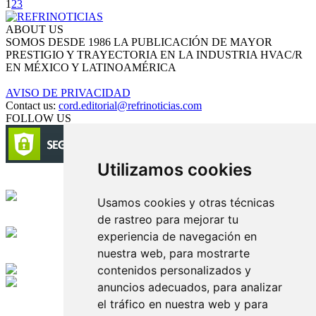
1
2
3
ABOUT US
SOMOS DESDE 1986 LA PUBLICACIÓN DE MAYOR
PRESTIGIO Y TRAYECTORIA EN LA INDUSTRIA HVAC/R
EN MÉXICO Y LATINOAMÉRICA
AVISO DE PRIVACIDAD
Contact us:
cord.editorial@refrinoticias.com
FOLLOW US
Utilizamos cookies
Circulación certificada
Usamos cookies y otras técnicas
de rastreo para mejorar tu
Desarrollado por
experiencia de navegación en
nuestra web, para mostrarte
Edición digital con tecnología
contenidos personalizados y
anuncios adecuados, para analizar
Playa Revolcadero 222 Col. Reforma Iztaccihuatl Norte C.P. 08810
el tráfico en nuestra web y para
CIUDAD DE MEXICO