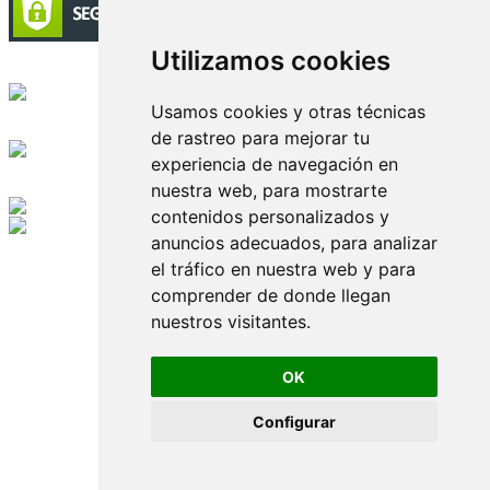
Utilizamos cookies
Circulación certificada
Usamos cookies y otras técnicas
Desarrollado por
de rastreo para mejorar tu
experiencia de navegación en
Edición digital con tecnología
nuestra web, para mostrarte
contenidos personalizados y
anuncios adecuados, para analizar
Playa Revolcadero 222 Col. Reforma Iztaccihuatl Norte C.P. 08810
CIUDAD DE MEXICO
el tráfico en nuestra web y para
Conmutador CIUDAD DE MEXICO (+52) 555 740 4476, 555 740
comprender de donde llegan
4497
nuestros visitantes.
© 2000-2026 BURO DE MERCADOTECNIA DEL CENTRO,
S.A. Todos los derechos reservados
Todos los nombres, marcas, logotipos, productos e imagenes
OK
mencionados son propiedad de sus respectivos dueños
Prohibida la reproducción total o parcial de los contenidos aqui
Configurar
publicados incluyendo cualquier medio electrónico o magnético
Desarrollado por REFRINOTICIAS INTERACTIVE una división
de BURO DE MERCADOTECNIA DEL CENTRO, S.A.