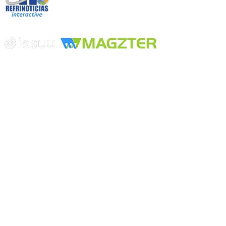
Edición digital con tecnología
Playa Revolcadero 222 Col. Reforma Iztaccihuatl Norte C.P. 08810
CIUDAD DE MEXICO
Conmutador CIUDAD DE MEXICO (+52) 555 740 4476, 555 740
4497
© 2000-2026 BURO DE MERCADOTECNIA DEL CENTRO,
S.A. Todos los derechos reservados
Todos los nombres, marcas, logotipos, productos e imagenes
mencionados son propiedad de sus respectivos dueños
Prohibida la reproducción total o parcial de los contenidos aqui
publicados incluyendo cualquier medio electrónico o magnético
Desarrollado por REFRINOTICIAS INTERACTIVE una división
de BURO DE MERCADOTECNIA DEL CENTRO, S.A.