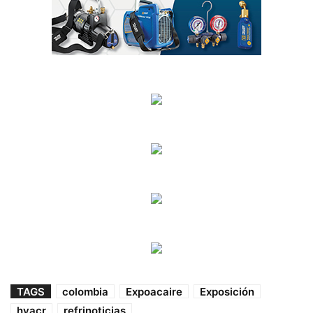
TAGS
colombia
Expoacaire
Exposición
hvacr
refrinoticias