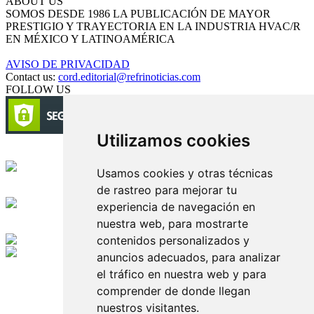
ABOUT US
SOMOS DESDE 1986 LA PUBLICACIÓN DE MAYOR
PRESTIGIO Y TRAYECTORIA EN LA INDUSTRIA HVAC/R
EN MÉXICO Y LATINOAMÉRICA
AVISO DE PRIVACIDAD
Contact us:
cord.editorial@refrinoticias.com
FOLLOW US
Utilizamos cookies
Circulación certificada
Usamos cookies y otras técnicas
de rastreo para mejorar tu
Desarrollado por
experiencia de navegación en
nuestra web, para mostrarte
Edición digital con tecnología
contenidos personalizados y
anuncios adecuados, para analizar
Playa Revolcadero 222 Col. Reforma Iztaccihuatl Norte C.P. 08810
el tráfico en nuestra web y para
CIUDAD DE MEXICO
Conmutador CIUDAD DE MEXICO (+52) 555 740 4476, 555 740
comprender de donde llegan
4497
nuestros visitantes.