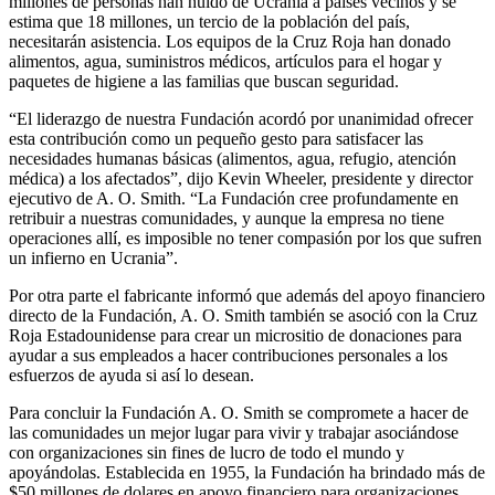
millones de personas han huido de Ucrania a países vecinos y se
estima que 18 millones, un tercio de la población del país,
necesitarán asistencia. Los equipos de la Cruz Roja han donado
alimentos, agua, suministros médicos, artículos para el hogar y
paquetes de higiene a las familias que buscan seguridad.
“El liderazgo de nuestra Fundación acordó por unanimidad ofrecer
esta contribución como un pequeño gesto para satisfacer las
necesidades humanas básicas (alimentos, agua, refugio, atención
médica) a los afectados”, dijo Kevin Wheeler, presidente y director
ejecutivo de A. O. Smith. “La Fundación cree profundamente en
retribuir a nuestras comunidades, y aunque la empresa no tiene
operaciones allí, es imposible no tener compasión por los que sufren
un infierno en Ucrania”.
Por otra parte el fabricante informó que además del apoyo financiero
directo de la Fundación, A. O. Smith también se asoció con la Cruz
Roja Estadounidense para crear un micrositio de donaciones para
ayudar a sus empleados a hacer contribuciones personales a los
esfuerzos de ayuda si así lo desean.
Para concluir la Fundación A. O. Smith se compromete a hacer de
las comunidades un mejor lugar para vivir y trabajar asociándose
con organizaciones sin fines de lucro de todo el mundo y
apoyándolas. Establecida en 1955, la Fundación ha brindado más de
$50 millones de dolares en apoyo financiero para organizaciones,