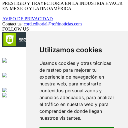
PRESTIGIO Y TRAYECTORIA EN LA INDUSTRIA HVAC/R
EN MÉXICO Y LATINOAMÉRICA
AVISO DE PRIVACIDAD
Contact us:
cord.editorial@refrinoticias.com
FOLLOW US
Utilizamos cookies
Circulación certificada
Usamos cookies y otras técnicas
de rastreo para mejorar tu
Desarrollado por
experiencia de navegación en
nuestra web, para mostrarte
Edición digital con tecnología
contenidos personalizados y
anuncios adecuados, para analizar
Playa Revolcadero 222 Col. Reforma Iztaccihuatl Norte C.P. 08810
el tráfico en nuestra web y para
CIUDAD DE MEXICO
comprender de donde llegan
Conmutador CIUDAD DE MEXICO (+52) 555 740 4476, 555 740
4497
nuestros visitantes.
© 2000-2026 BURO DE MERCADOTECNIA DEL CENTRO,
S.A. Todos los derechos reservados