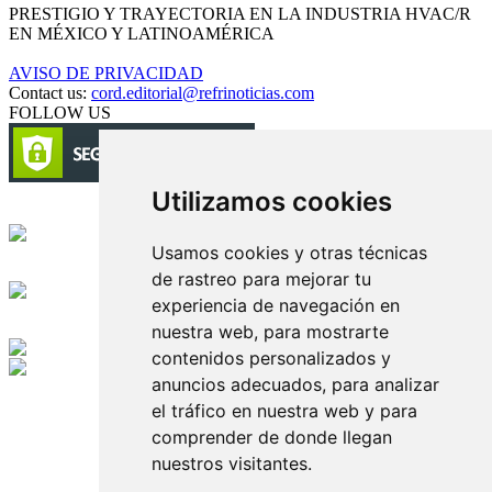
PRESTIGIO Y TRAYECTORIA EN LA INDUSTRIA HVAC/R
EN MÉXICO Y LATINOAMÉRICA
AVISO DE PRIVACIDAD
Contact us:
cord.editorial@refrinoticias.com
FOLLOW US
Utilizamos cookies
Circulación certificada
Usamos cookies y otras técnicas
Desarrollado por
de rastreo para mejorar tu
experiencia de navegación en
Edición digital con tecnología
nuestra web, para mostrarte
contenidos personalizados y
anuncios adecuados, para analizar
Playa Revolcadero 222 Col. Reforma Iztaccihuatl Norte C.P. 08810
CIUDAD DE MEXICO
el tráfico en nuestra web y para
Conmutador CIUDAD DE MEXICO (+52) 555 740 4476, 555 740
comprender de donde llegan
4497
nuestros visitantes.
© 2000-2026 BURO DE MERCADOTECNIA DEL CENTRO,
S.A. Todos los derechos reservados