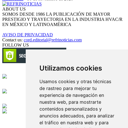
ABOUT US
SOMOS DESDE 1986 LA PUBLICACIÓN DE MAYOR
PRESTIGIO Y TRAYECTORIA EN LA INDUSTRIA HVAC/R
EN MÉXICO Y LATINOAMÉRICA
AVISO DE PRIVACIDAD
Contact us:
cord.editorial@refrinoticias.com
FOLLOW US
Utilizamos cookies
Circulación certificada
Usamos cookies y otras técnicas
Desarrollado por
de rastreo para mejorar tu
experiencia de navegación en
Edición digital con tecnología
nuestra web, para mostrarte
contenidos personalizados y
anuncios adecuados, para analizar
Playa Revolcadero 222 Col. Reforma Iztaccihuatl Norte C.P. 08810
CIUDAD DE MEXICO
el tráfico en nuestra web y para
Conmutador CIUDAD DE MEXICO (+52) 555 740 4476, 555 740