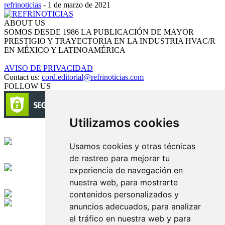
refrinoticias
-
1 de marzo de 2021
ABOUT US
SOMOS DESDE 1986 LA PUBLICACIÓN DE MAYOR
PRESTIGIO Y TRAYECTORIA EN LA INDUSTRIA HVAC/R
EN MÉXICO Y LATINOAMÉRICA
AVISO DE PRIVACIDAD
Contact us:
cord.editorial@refrinoticias.com
FOLLOW US
Utilizamos cookies
Circulación certificada
Usamos cookies y otras técnicas
de rastreo para mejorar tu
Desarrollado por
experiencia de navegación en
nuestra web, para mostrarte
Edición digital con tecnología
contenidos personalizados y
anuncios adecuados, para analizar
Playa Revolcadero 222 Col. Reforma Iztaccihuatl Norte C.P. 08810
el tráfico en nuestra web y para
CIUDAD DE MEXICO