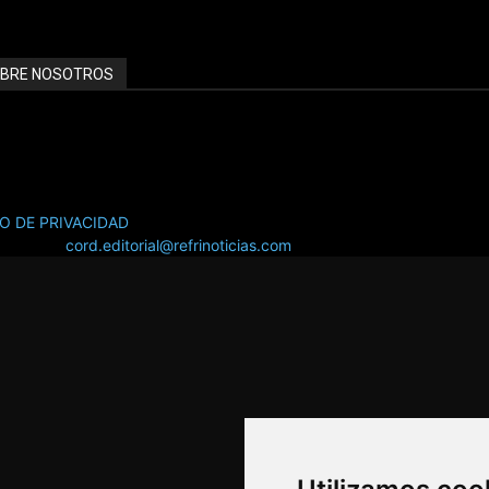
BRE NOSOTROS
INOTICIAS.com ::::: EL PORTAL LÍDER EN INFORMACIÓN HVAC/R
NCIATE CON NOSOTROS SOMOS TU MEJOR INVERSIÓN PUBLICITA
SO DE PRIVACIDAD
áctanos:
cord.editorial@refrinoticias.com