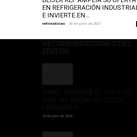
BEIJER REF AMPLÍA SU OFERTA
EN REFRIGERACIÓN INDUSTRIA
E INVIERTE EN...
refrinoticias
-
30 de junio de 2021
RECOMENDACIONES DEL
EDITOR
CAREL ADQUIERE EL 100 % DEL
CAPITAL SOCIAL DE COTES,
PROVEEDOR...
16 de julio de 2026