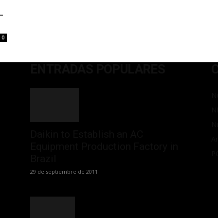
L
0
ENTRADAS POPULARES
No
N
N
Daikin to Establish an AC
Ar
Equipment Production Factory in
P
Brazil
29 de septiembre de 2011