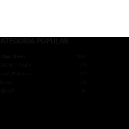
CATEGORÍA POPULAR
ticias Breves
1647
EWS IN ENGLISH
219
uevos Productos
217
tículos
176
ODCAST
54