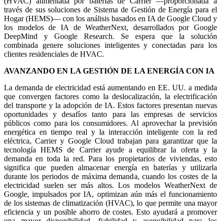
(HVAC) alimentada por baterías de Carrier —proporcionada a
través de sus soluciones de Sistema de Gestión de Energía para el
Hogar (HEMS)— con los análisis basados en IA de Google Cloud y
los modelos de IA de WeatherNext, desarrollados por Google
DeepMind y Google Research. Se espera que la solución
combinada genere soluciones inteligentes y conectadas para los
clientes residenciales de HVAC.
AVANZANDO EN LA GESTIÓN DE LA ENERGÍA CON IA
La demanda de electricidad está aumentando en EE. UU. a medida
que convergen factores como la deslocalización, la electrificación
del transporte y la adopción de IA. Estos factores presentan nuevas
oportunidades y desafíos tanto para las empresas de servicios
públicos como para los consumidores. Al aprovechar la previsión
energética en tiempo real y la interacción inteligente con la red
eléctrica, Carrier y Google Cloud trabajan para garantizar que la
tecnología HEMS de Carrier ayude a equilibrar la oferta y la
demanda en toda la red. Para los propietarios de viviendas, esto
significa que pueden almacenar energía en baterías y utilizarla
durante los periodos de máxima demanda, cuando los costes de la
electricidad suelen ser más altos. Los modelos WeatherNext de
Google, impulsados por IA, optimizan aún más el funcionamiento
de los sistemas de climatización (HVAC), lo que permite una mayor
eficiencia y un posible ahorro de costes. Esto ayudará a promover
una mayor disponibilidad, fiabilidad y asequibilidad para los