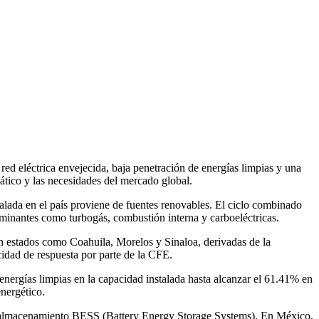
ed eléctrica envejecida, baja penetración de energías limpias y una
mático y las necesidades del mercado global.
alada en el país proviene de fuentes renovables. El ciclo combinado
minantes como turbogás, combustión interna y carboeléctricas.
 en estados como Coahuila, Morelos y Sinaloa, derivadas de la
cidad de respuesta por parte de la CFE.
nergías limpias en la capacidad instalada hasta alcanzar el 61.41% en
energético.
as de almacenamiento BESS (Battery Energy Storage Systems). En México,