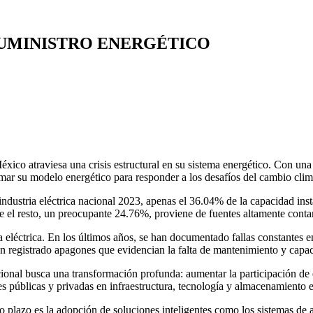
SUMINISTRO ENERGÉTICO
o atraviesa una crisis estructural en su sistema energético. Con una r
ormar su modelo energético para responder a los desafíos del cambio cli
ndustria eléctrica nacional 2023, apenas el 36.04% de la capacidad inst
el resto, un preocupante 24.76%, proviene de fuentes altamente conta
ra eléctrica. En los últimos años, se han documentado fallas constantes
han registrado apagones que evidencian la falta de mantenimiento y capa
nal busca una transformación profunda: aumentar la participación de e
es públicas y privadas en infraestructura, tecnología y almacenamiento 
 corto plazo es la adopción de soluciones inteligentes como los sistem