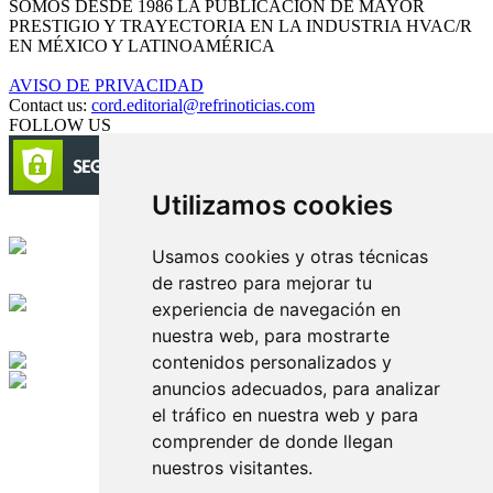
SOMOS DESDE 1986 LA PUBLICACIÓN DE MAYOR
PRESTIGIO Y TRAYECTORIA EN LA INDUSTRIA HVAC/R
EN MÉXICO Y LATINOAMÉRICA
AVISO DE PRIVACIDAD
Contact us:
cord.editorial@refrinoticias.com
FOLLOW US
Utilizamos cookies
Circulación certificada
Usamos cookies y otras técnicas
de rastreo para mejorar tu
Desarrollado por
experiencia de navegación en
nuestra web, para mostrarte
Edición digital con tecnología
contenidos personalizados y
anuncios adecuados, para analizar
Playa Revolcadero 222 Col. Reforma Iztaccihuatl Norte C.P. 08810
el tráfico en nuestra web y para
CIUDAD DE MEXICO
comprender de donde llegan
Conmutador CIUDAD DE MEXICO (+52) 555 740 4476, 555 740
4497
nuestros visitantes.
© 2000-2026 BURO DE MERCADOTECNIA DEL CENTRO,