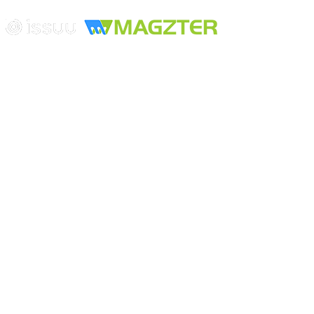
Edición digital con tecnología
Playa Revolcadero 222 Col. Reforma Iztaccihuatl Norte C.P. 08810
CIUDAD DE MEXICO
Conmutador CIUDAD DE MEXICO (+52) 555 740 4476, 555 740
4497
© 2000-2026 BURO DE MERCADOTECNIA DEL CENTRO,
S.A. Todos los derechos reservados
Todos los nombres, marcas, logotipos, productos e imagenes
mencionados son propiedad de sus respectivos dueños
Prohibida la reproducción total o parcial de los contenidos aqui
publicados incluyendo cualquier medio electrónico o magnético
Desarrollado por REFRINOTICIAS INTERACTIVE una división
de BURO DE MERCADOTECNIA DEL CENTRO, S.A.