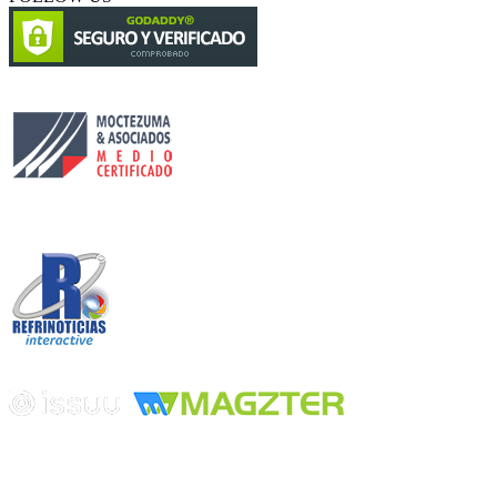
Circulación certificada
Desarrollado por
Edición digital con tecnología
Playa Revolcadero 222 Col. Reforma Iztaccihuatl Norte C.P. 08810
CIUDAD DE MEXICO
Conmutador CIUDAD DE MEXICO (+52) 555 740 4476, 555 740
4497