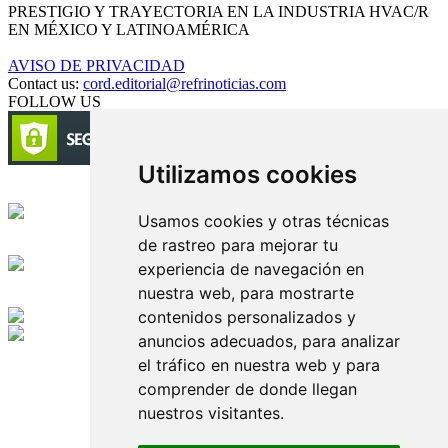
PRESTIGIO Y TRAYECTORIA EN LA INDUSTRIA HVAC/R
EN MÉXICO Y LATINOAMÉRICA
AVISO DE PRIVACIDAD
Contact us:
cord.editorial@refrinoticias.com
FOLLOW US
Utilizamos cookies
Circulación certificada
Usamos cookies y otras técnicas
de rastreo para mejorar tu
Desarrollado por
experiencia de navegación en
nuestra web, para mostrarte
Edición digital con tecnología
contenidos personalizados y
anuncios adecuados, para analizar
Playa Revolcadero 222 Col. Reforma Iztaccihuatl Norte C.P. 08810
el tráfico en nuestra web y para
CIUDAD DE MEXICO
comprender de donde llegan
Conmutador CIUDAD DE MEXICO (+52) 555 740 4476, 555 740
4497
nuestros visitantes.
© 2000-2026 BURO DE MERCADOTECNIA DEL CENTRO,
S.A. Todos los derechos reservados