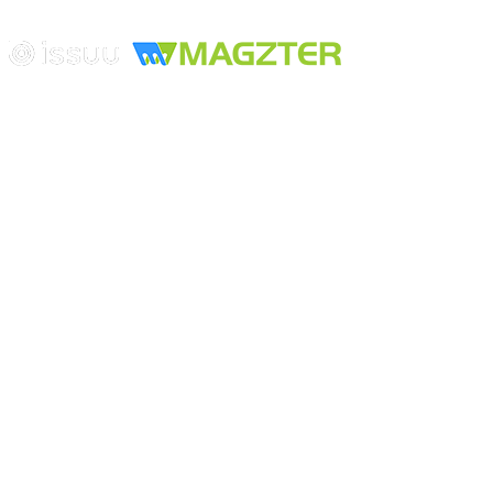
Edición digital con tecnología
Playa Revolcadero 222 Col. Reforma Iztaccihuatl Norte C.P. 08810
CIUDAD DE MEXICO
Conmutador CIUDAD DE MEXICO (+52) 555 740 4476, 555 740
4497
© 2000-2026 BURO DE MERCADOTECNIA DEL CENTRO,
S.A. Todos los derechos reservados
Todos los nombres, marcas, logotipos, productos e imagenes
mencionados son propiedad de sus respectivos dueños
Prohibida la reproducción total o parcial de los contenidos aqui
publicados incluyendo cualquier medio electrónico o magnético
Desarrollado por REFRINOTICIAS INTERACTIVE una división
de BURO DE MERCADOTECNIA DEL CENTRO, S.A.