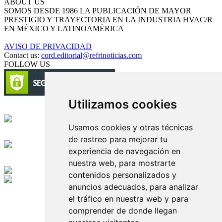
ABOUT US
SOMOS DESDE 1986 LA PUBLICACIÓN DE MAYOR
PRESTIGIO Y TRAYECTORIA EN LA INDUSTRIA HVAC/R
EN MÉXICO Y LATINOAMÉRICA
AVISO DE PRIVACIDAD
Contact us:
cord.editorial@refrinoticias.com
FOLLOW US
Utilizamos cookies
Circulación certificada
Usamos cookies y otras técnicas
Desarrollado por
de rastreo para mejorar tu
experiencia de navegación en
Edición digital con tecnología
nuestra web, para mostrarte
contenidos personalizados y
anuncios adecuados, para analizar
Playa Revolcadero 222 Col. Reforma Iztaccihuatl Norte C.P. 08810
CIUDAD DE MEXICO
el tráfico en nuestra web y para
Conmutador CIUDAD DE MEXICO (+52) 555 740 4476, 555 740
comprender de donde llegan
4497