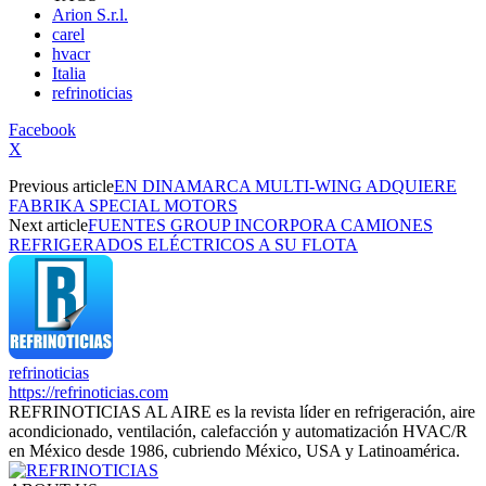
Arion S.r.l.
carel
hvacr
Italia
refrinoticias
Facebook
X
Previous article
EN DINAMARCA MULTI-WING ADQUIERE
FABRIKA SPECIAL MOTORS
Next article
FUENTES GROUP INCORPORA CAMIONES
REFRIGERADOS ELÉCTRICOS A SU FLOTA
refrinoticias
https://refrinoticias.com
REFRINOTICIAS AL AIRE es la revista líder en refrigeración, aire
acondicionado, ventilación, calefacción y automatización HVAC/R
en México desde 1986, cubriendo México, USA y Latinoamérica.