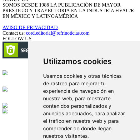
SOMOS DESDE 1986 LA PUBLICACIÓN DE MAYOR
PRESTIGIO Y TRAYECTORIA EN LA INDUSTRIA HVAC/R
EN MÉXICO Y LATINOAMÉRICA
AVISO DE PRIVACIDAD
Contact us:
cord.editorial@refrinoticias.com
FOLLOW US
Utilizamos cookies
Circulación certificada
Usamos cookies y otras técnicas
de rastreo para mejorar tu
Desarrollado por
experiencia de navegación en
nuestra web, para mostrarte
Edición digital con tecnología
contenidos personalizados y
anuncios adecuados, para analizar
Playa Revolcadero 222 Col. Reforma Iztaccihuatl Norte C.P. 08810
el tráfico en nuestra web y para
CIUDAD DE MEXICO
comprender de donde llegan
Conmutador CIUDAD DE MEXICO (+52) 555 740 4476, 555 740
4497
nuestros visitantes.
© 2000-2026 BURO DE MERCADOTECNIA DEL CENTRO,