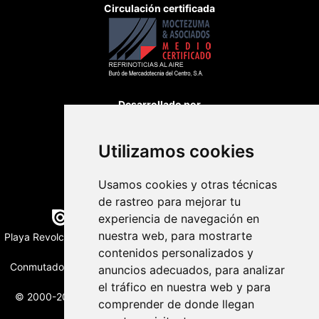
Circulación certificada
Desarrollado por
Utilizamos cookies
Usamos cookies y otras técnicas
de rastreo para mejorar tu
Edición digital con tecnología
experiencia de navegación en
nuestra web, para mostrarte
Playa Revolcadero 222 Col. Reforma Iztaccihuatl Norte C.P. 08810
CIUDAD DE MEXICO
contenidos personalizados y
Conmutador CIUDAD DE MEXICO (+52) 555 740 4476, 555 740
anuncios adecuados, para analizar
4497
el tráfico en nuestra web y para
© 2000-2026 BURO DE MERCADOTECNIA DEL CENTRO, S.A.
comprender de donde llegan
Todos los derechos reservados