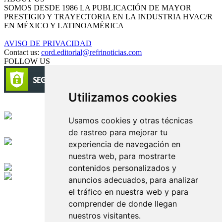
SOMOS DESDE 1986 LA PUBLICACIÓN DE MAYOR
PRESTIGIO Y TRAYECTORIA EN LA INDUSTRIA HVAC/R
EN MÉXICO Y LATINOAMÉRICA
AVISO DE PRIVACIDAD
Contact us:
cord.editorial@refrinoticias.com
FOLLOW US
Utilizamos cookies
Circulación certificada
Usamos cookies y otras técnicas
de rastreo para mejorar tu
Desarrollado por
experiencia de navegación en
nuestra web, para mostrarte
Edición digital con tecnología
contenidos personalizados y
anuncios adecuados, para analizar
Playa Revolcadero 222 Col. Reforma Iztaccihuatl Norte C.P. 08810
el tráfico en nuestra web y para
CIUDAD DE MEXICO
comprender de donde llegan
Conmutador CIUDAD DE MEXICO (+52) 555 740 4476, 555 740
4497
nuestros visitantes.
© 2000-2026 BURO DE MERCADOTECNIA DEL CENTRO,