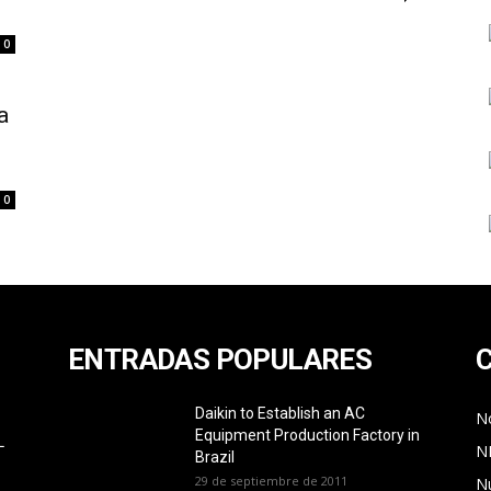
0
a
0
ENTRADAS POPULARES
Daikin to Establish an AC
No
Equipment Production Factory in
L
N
Brazil
29 de septiembre de 2011
N