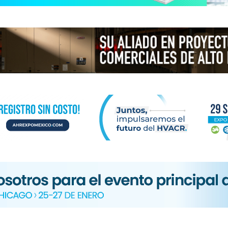
N
ICA