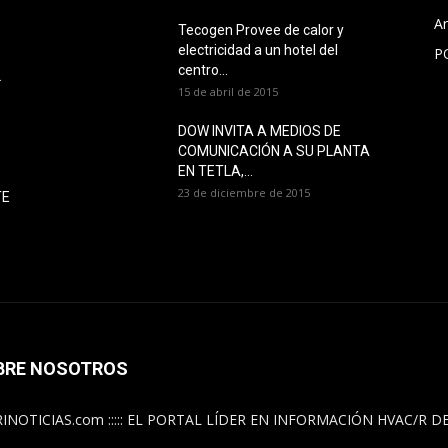
Ar
Tecogen Provee de calor y
electricidad a un hotel del
P
O
centro...
L
15 de abril de 2015
DOW INVITA A MEDIOS DE
COMUNICACIÓN A SU PLANTA
EN TETLA,...
23 de diciembre de 2015
TE
BRE NOSOTROS
INOTICIAS.com ::::: EL PORTAL LÍDER EN INFORMACIÓN HVAC/R 