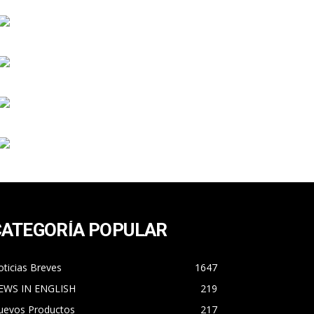
CATEGORÍA POPULAR
ticias Breves
1647
EWS IN ENGLISH
219
uevos Productos
217