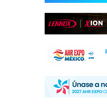
INFORMACIÓ
HVAC/R
DE
LATINOAMÉR