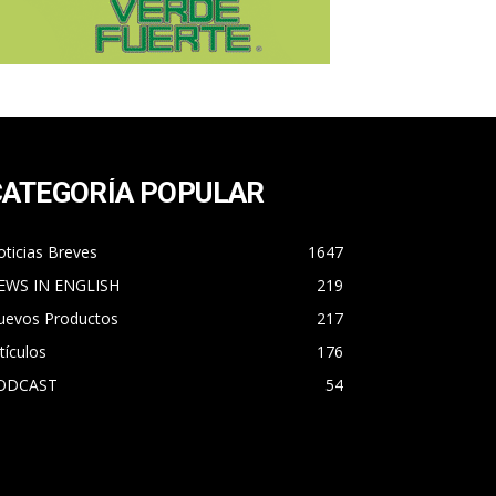
CATEGORÍA POPULAR
ticias Breves
1647
EWS IN ENGLISH
219
uevos Productos
217
tículos
176
ODCAST
54