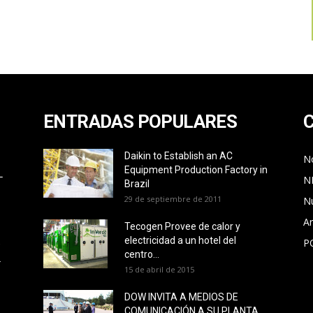
ENTRADAS POPULARES
Daikin to Establish an AC
No
Equipment Production Factory in
L
N
Brazil
29 de septiembre de 2011
N
Ar
Tecogen Provee de calor y
electricidad a un hotel del
P
O
centro...
L
15 de abril de 2015
DOW INVITA A MEDIOS DE
COMUNICACIÓN A SU PLANTA