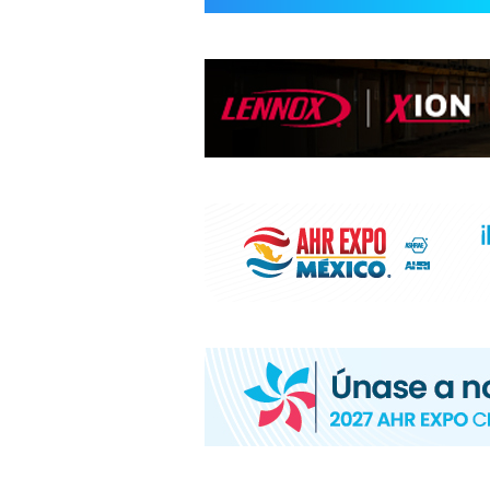
INFORMACIÓ
HVAC/R
DE
LATINOAMÉR