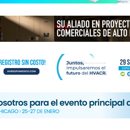
N
ICA