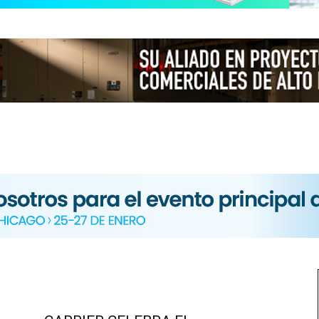
N
ICA