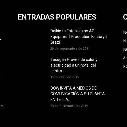
ENTRADAS POPULARES
Daikin to Establish an AC
No
Equipment Production Factory in
L
N
Brazil
29 de septiembre de 2011
N
Ar
Tecogen Provee de calor y
electricidad a un hotel del
P
O
centro...
L
15 de abril de 2015
DOW INVITA A MEDIOS DE
COMUNICACIÓN A SU PLANTA
EN TETLA,...
23 de diciembre de 2015
TE