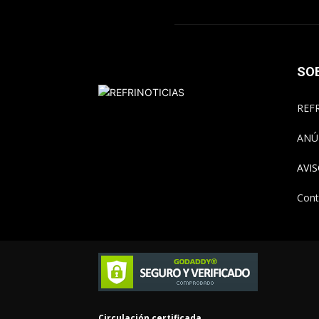
SO
REFR
ANÚ
AVI
Cont
Circulación certificada