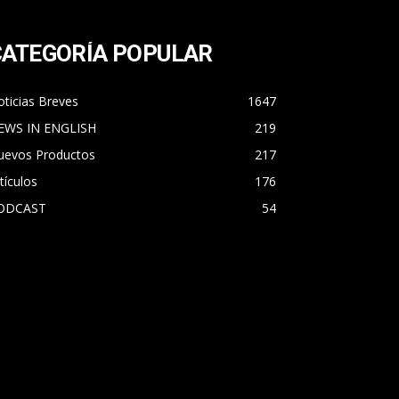
CATEGORÍA POPULAR
ticias Breves
1647
EWS IN ENGLISH
219
uevos Productos
217
tículos
176
ODCAST
54